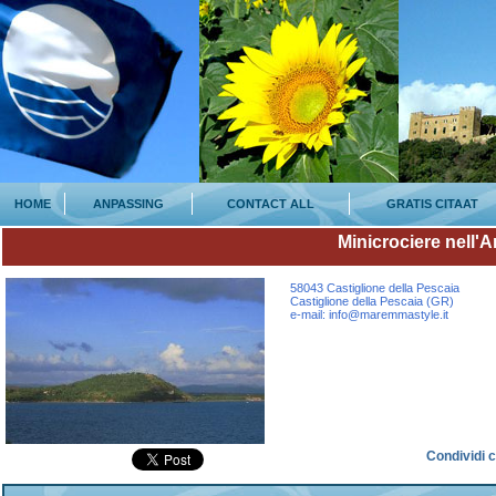
HOME
ANPASSING
CONTACT ALL
GRATIS CITAAT
Minicrociere nell'
58043 Castiglione della Pescaia
Castiglione della Pescaia (GR)
e-mail: info@maremmastyle.it
Condividi 