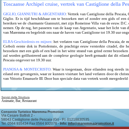
Toscaanse Archipel cruise, vertrek van Castiglione della Pes
GIGLIO, GIANNUTRI & ARGENTARIO
: Vertrek van Castiglione della Pescaia,
Giglio. Er is tijd beschikbaar om te bezoeken met of zonder een gids of een 
bereiken we de charmante Giannutri, met zijn Romeinse Villa van de eeuw. D.C. 
nemen. Op de rug, het passeren van de kaap van Argentario, waar het licht van 
van Maremma en begeleidt ons naar de haven van Castiglione tot 19.30 uur onge
ELBA-Geschiedenis en mijnen
: het verlaten van Castiglione della Pescaia, de
Cerboli eerste dok in Portoferraio, de prachtige eeuw versterkte citadel, die 
bezoeken met een gids of een bad in het witte strand van grind eerste bezoeken 
zal worden geïllustreerd aan de complexe geologie heeft gemaakt dat dit eilan
Pescaia ongeveer tot 19.30 uur.
PIANOSA & MONTECRISTO
: Waar is toegestaan, deze eilanden nog steeds i
eiland een gevangenis, waar ze kunnen visirtare het land verlaten door de christe
van Vittorio Emanuele III. Door hun speciale data van vertrek wordt meegedeeld 
Servizi della Struttura
Animatie
,
Bar
,
Restaurant
Consorzio Turistico Maremma Promotion
Via Cesare Battisti 2 -
58043 Castiglione delle Pescaia (Gr) - P.I. 01218830535
Tel. 0564 935434 Fax 0564 932078 -
Info:
info@maremmapromotion.it