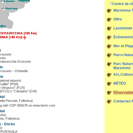
Centre de r
Maremma T
Offre
Lastminute
Évènement
Mer et Plag
r
Grosseto
Parco Natu
seto
vitavecchia Grosseto
Parc Nature
in
Maremme
Grosseto – Orbetello
Art, Cultur
ne
tional airports:
MÉTÉO
Galilei” [PSA]
o Vespucci” [FLR]
 [FCO] e “Ciampino” [CIA]
Rèservation
tal
lla Pescaia, Follonica)
Contactez-
ng with CDP 585678 on www.hertz.com
tal
seto)
o, Follonica)
s - Docks
NO
 PUNTA ALA