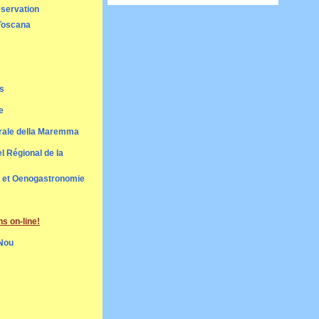
éservation
oscana
s
e
rale della Maremma
l Régional de la
e et Oenogastronomie
s on-line!
Nou