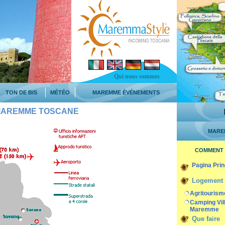
Qui nous sommes
TON DE BIS
MÉTÉO
MAREMME ÉVÉNEMENTS
MAREMME TOSCANE
MARE
COMMENT 
Pagina Prin
Logement
Agritouris
Camping Vil
Maremme
Que faire