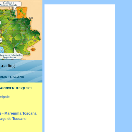
Loading
MMA TOSCANA
ARRIVER JUSQU'ICI
cipale
me - Maremma Toscana
lage de Toscane -