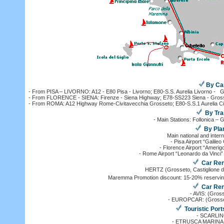
By Ca
- From PISA – LIVORNO: A12 - E80 Pisa - Livorno; E80-S.S. Aurelia Livorno - 
- From FLORENCE - SIENA: Firenze - Siena Highway; E78-SS223 Siena - Gros
- From ROMA: A12 Highway Rome-Civitavecchia Grosseto; E80-S.S.1 Aurelia Ci
By Tra
- Main Stations: Follonica – 
By Pla
Main national and interna
- Pisa Airport “Galileo 
- Florence Airport “Amerig
- Rome Airport “Leonardo da Vinci”
Car Ren
HERTZ (Grosseto, Castiglione de
Maremma Promotion discount: 15-20% reservi
Car Ren
- AVIS: (Gros
- EUROPCAR: (Grosset
Touristic Port
- SCARLI
- ETRUSCA MARINA