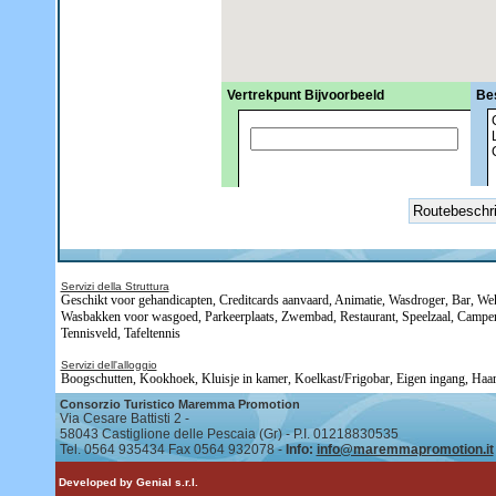
Vertrekpunt Bijvoorbeeld
Be
Servizi della Struttura
Geschikt voor gehandicapten
,
Creditcards aanvaard
,
Animatie
,
Wasdroger
,
Bar
,
Wek
Wasbakken voor wasgoed
,
Parkeerplaats
,
Zwembad
,
Restaurant
,
Speelzaal
,
Camper
Tennisveld
,
Tafeltennis
Servizi dell'alloggio
Boogschutten
,
Kookhoek
,
Kluisje in kamer
,
Koelkast/Frigobar
,
Eigen ingang
,
Haar
Consorzio Turistico Maremma Promotion
Via Cesare Battisti 2 -
58043 Castiglione delle Pescaia (Gr) - P.I. 01218830535
Tel. 0564 935434 Fax 0564 932078 -
Info:
info@maremmapromotion.it
Developed by Genial s.r.l.