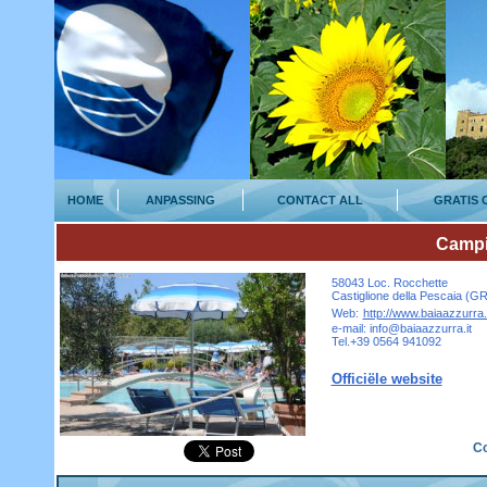
HOME
ANPASSING
CONTACT ALL
GRATIS 
Campi
58043 Loc. Rocchette
Castiglione della Pescaia (GR
Web:
http://www.baiaazzurra.i
e-mail: info@baiaazzurra.it
Tel.+39 0564 941092
Officiële website
Co