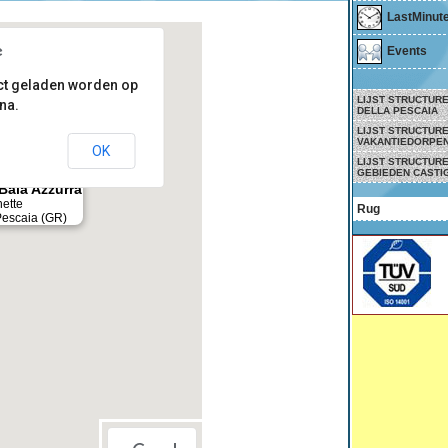
LastMinut
Events
ct geladen worden op
LIJST STRUCTUR
na.
DELLA PESCAIA
LIJST STRUCTUR
VAKANTIEDORPEN
OK
LIJST STRUCTUR
GEBIEDEN CASTI
Baia Azzurra
ette
Rug
Pescaia (GR)