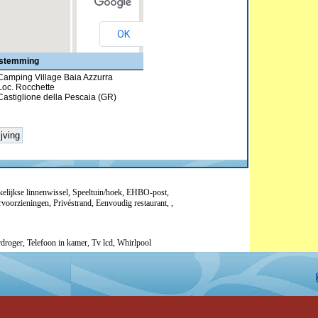
OK
stemming
Camping Village Baia Azzurra
Loc. Rocchette
Castiglione della Pescaia (GR)
elijkse linnenwissel
,
Speeltuin/hoek
,
EHBO-post
,
voorzieningen
,
Privéstrand
,
Eenvoudig restaurant
,
,
droger
,
Telefoon in kamer
,
Tv lcd
,
Whirlpool