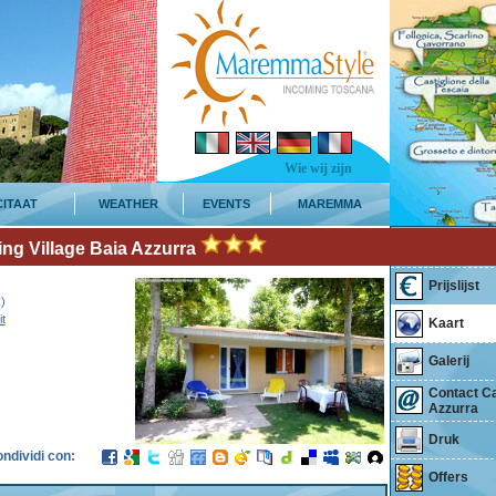
Wie wij zijn
CITAAT
WEATHER
EVENTS
MAREMMA
Leiding Ca
ng Village Baia Azzurra
Azzurra
Prijslijst
)
t
Kaart
Galerij
Contact Ca
Azzurra
Druk
ndividi con:
Offers