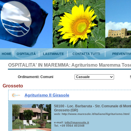
HOME
OSPITALITÁ
LASTMINUTE
CONTATTA TUTTI
PREVENTIV
OSPITALITA' IN MAREMMA:
Agriturismo Maremma Tos
Ordinamenti: Comuni
Grosseto
Agriturismo Il Girasole
58100 - Loc. Barbaruta - Str. Comunale di Mont
Grosseto (GR)
web:
http://www.maresole.it/italiano/Agriturismo.html
e-mail:
info@maresole.it
Tel. +39 0564 401048