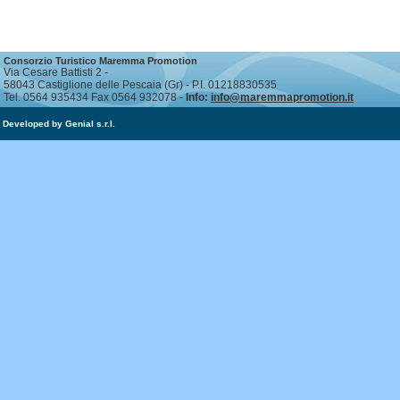
Consorzio Turistico Maremma Promotion
Via Cesare Battisti 2 -
58043 Castiglione delle Pescaia (Gr) - P.I. 01218830535
Tel. 0564 935434 Fax 0564 932078 -
Info:
info@maremmapromotion.it
Developed by Genial s.r.l.