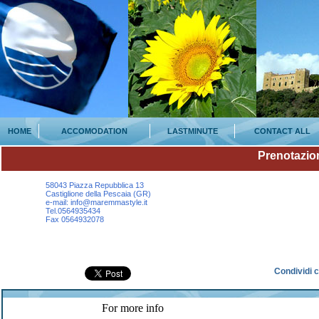
HOME
ACCOMODATION
LASTMINUTE
CONTACT ALL
Prenotazio
58043 Piazza Repubblica 13
Castiglione della Pescaia (GR)
e-mail: info@maremmastyle.it
Tel.0564935434
Fax 0564932078
Condividi 
For more info