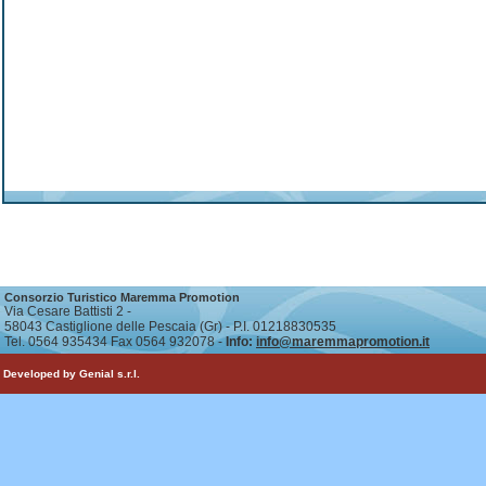
Consorzio Turistico Maremma Promotion
Via Cesare Battisti 2 -
58043 Castiglione delle Pescaia (Gr) - P.I. 01218830535
Tel. 0564 935434 Fax 0564 932078 -
Info:
info@maremmapromotion.it
Developed by Genial s.r.l.