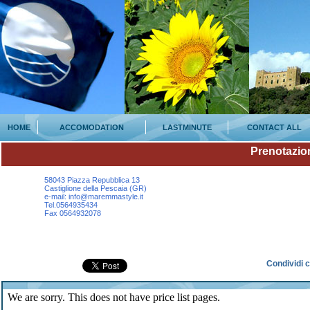
HOME
ACCOMODATION
LASTMINUTE
CONTACT ALL
Prenotazio
58043 Piazza Repubblica 13
Castiglione della Pescaia (GR)
e-mail: info@maremmastyle.it
Tel.0564935434
Fax 0564932078
Condividi 
We are sorry. This does not have price list pages.